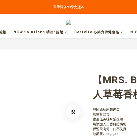
單筆滿$699享免運🔥
單筆滿$699享免運🔥
🎁新會員下單禮: 滿$799送Syllogi初榨橄欖油(100ml) 
折起
NOW Solutions 精油5折起
BestVite 必賜力保健食品
NO
單筆滿$699享免運🔥
【MRS. 
人草莓香檳
英國原瓶原裝進口
無麩質飲食
獲最佳美味殊榮獎項
無添加人工香料防腐劑
保留果肉每一口不失真
效期至2028/8/31