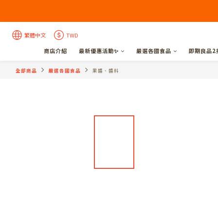
繁體中文
TWD
商店介紹
最新優惠活動✨
嚴選各國食品
即期良品2
全部商品
嚴選各國食品
果醬、醬料