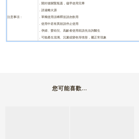
．開封後關緊瓶蓋，儘早使用完畢
．請遠離火源
注意事項：
．單獨使用須稀釋並請勿飲用
．使用中若有異狀請停止使用
．孕婦、嬰幼兒、高齡者使用前請先洽詢醫生
．可能產生混濁、沉澱或變色等情形，屬正常現象
您可能喜歡...