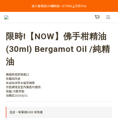
加入會員送$50購物金✨($799以上可折5%)
加入會員送$50購物金✨($799以上可折5%)
單筆滿$699享免運🔥
加入會員送$50購物金✨($799以上可折5%)
限時!【NOW】佛手柑精油
(30ml) Bergamot Oil /純精
油
美國原瓶原裝進口
非基因改造
來自純淨草本植萃精華
芳香調理及室內薰香均適用
蒸餾/冷壓萃取
效期至2029/8/31
全店，單筆滿$699 享免運