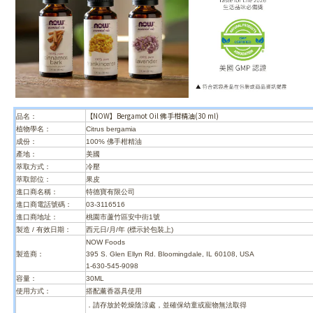
【NOW】Bergamot Oil 佛手柑精油(30 ml)
品名：
植物學名：
Citrus bergamia
成份：
100% 佛手柑精油
產地：
美國
萃取方式：
冷壓
萃取部位：
果皮
進口商名稱：
特德寶有限公司
進口商電話號碼：
03-3116516
進口商地址：
桃園市蘆竹區安中街1號
製造 / 有效日期：
西元日/月/年 (標示於包裝上)
NOW Foods
製造商：
395 S. Glen Ellyn Rd. Bloomingdale, IL 60108, USA
1-630-545-9098
容量：
30ML
使用方式：
搭配薰香器具使用
．請存放於乾燥陰涼處，並確保幼童或寵物無法取得