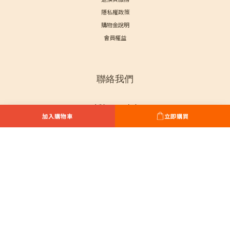
隱私權政策
購物金說明
會員權益
聯絡我們
點我加入LINE好友
加入購物車
立即購買
享專人服務+優惠通知!
服務專線: (03) 311-6516
服務時段：周一至周五 08:30-17:30
桃園市蘆竹區安中街1號
統一編號：24772076