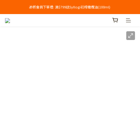
🎁新會員下單禮: 滿$799送Syllogi初榨橄欖油(100ml) 
單筆滿$699享免運🔥
單筆滿$699享免運🔥