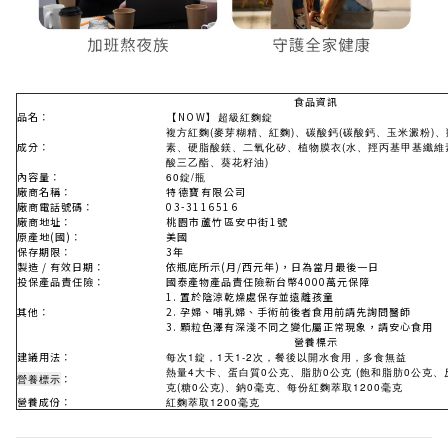
食品資訊
品名：
【NOW】
超級紅麴錠
複方紅麴(麥芽糊精、紅麴)、碳酸鈣(碳酸鈣、玉米澱粉)
成分：
素、硬脂酸鎂、二氧化矽、植物膜衣(水、羥丙基甲基纖維
酸三乙酯、葵花籽油)
內容量：
60錠/瓶
廠商名稱：
特德寶有限公司
廠商電話號碼：
03-3116516
廠商地址：
桃園市蘆竹區安中街1號
原產地(國)：
美國
保存期限：
3年
製造 / 有效日期：
依瓶底所示(月/西元年)，日為當月最後一日
投保產品責任險：
國泰產物
產品責
任
險
新台幣4000萬元保障
1.
置於陰涼乾燥處保存並遠離孩童
其他：
2.
孕婦、哺乳婦、手術前後者食用前請先詢問醫師
3. 顆粒色澤有深淺不同之變化屬正常現象，請安心食用
營養標示
建議用法：
每次1錠，1天1-2次，餐後以開水食用，多食無益
熱量4大卡、蛋白質0公克、脂肪0公克 (飽和脂肪0公克、
：
營養標示
克(糖0公克)、鈉0毫克、每份紅麴萃取1200毫克
營養成份：
紅麴萃取1200毫克