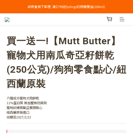
🎁新會員下單禮: 滿$799送Syllogi初榨橄欖油(100ml) 
單筆滿$699享免運🔥
單筆滿$699享免運🔥
買一送一!【Mutt Butter】
寵物犬用南瓜奇亞籽餅乾
(250公克)/狗狗零食點心/紐
西蘭原裝
六種成分寵物犬用餅乾
11%蛋白質 無加鹽無防腐劑
寵物訓練獎勵正餐間點心
紐西蘭原裝進口
效期至2027/2/22