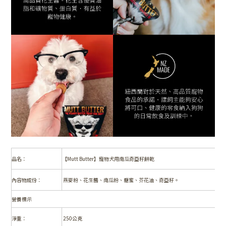
品名：
【Mutt Butter】
寵物犬用南瓜奇亞籽餅乾
內容物成份：
燕麥粉、花生醬、南瓜粉、糖蜜、芥花油、奇亞籽。
營養標示
淨重：
250
公克