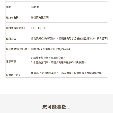
產地：
紐西蘭
進口商名稱：
特德寶有限公司
進口商電話號碼：
03-3116516
作為獎勵或訓練用點心，並確保充足水分補充並且請勿以本品代替正餐。
食用方法：
保存期限/有效日期：
18
個月/ 如包裝所示(日/月/西元年)
1.
請放置於兒童不易取得之處。
注意事項：
2.本產品含花生，不適合對花生過敏的犬隻食用。
本產品已投保國泰產險五千萬元保障，投保金額不等同理賠金額。
投保責任險：
您可能喜歡...