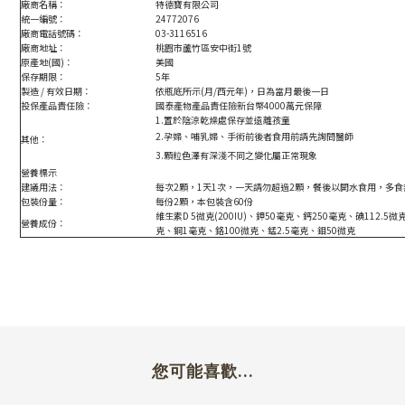
廠商名稱：
特德寶有限公司
統一編號：
24772076
廠商電話號碼：
03-3116516
廠商地址：
桃園市蘆竹區安中街1號
原產地(國)：
美國
保存期限：
5年
製造 / 有效日期：
依瓶底所示(月/西元年)，日為當月最後一日
投保產品責任險：
國泰產物
產品責
任
險
新台幣4000萬元保障
1.置於陰涼乾燥處保存並遠離孩童
2.孕婦、哺乳婦、手術前後者食用前請先詢問醫師
其他：
3.顆粒色澤有深淺不同之變化屬正常現象
營養標示
建議用法：
每次2顆，1天1次，一天請勿超過2顆，餐後以開水食用，多食
包裝份量：
每份2顆，本包裝含60份
維生素D 5微克(200IU)、鉀50毫克、鈣250毫克、碘112.5
營養成份：
克、銅1毫克、鉻100微克、錳2.5毫克、鉬50微克
您可能喜歡...