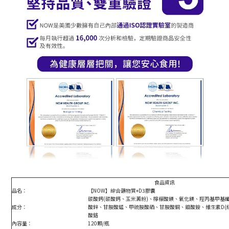
食品資訊
品名：
【NOW】
綜合礦物質
+D3
膠囊
碳酸鈣(碳酸鈣、玉米澱粉)、檸檬酸鎂、氧化鎂、羥丙基甲基
成分：
酸鋅、甘胺酸錳、甲硫胺酸硒、甘胺酸銅、鉬酸銨、維生素D(
酸鉻
內容量：
120顆/瓶