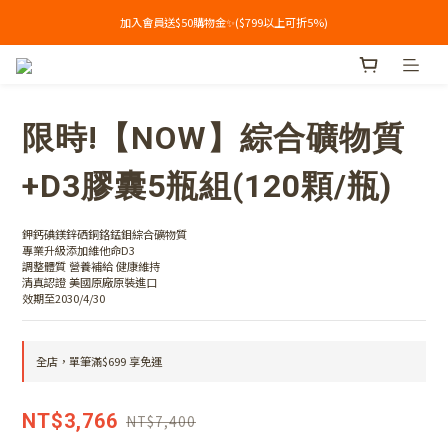
加入會員送$50購物金✨($799以上可折5%)
加入會員送$50購物金✨($799以上可折5%)
單筆滿$699享免運🔥
加入會員送$50購物金✨($799以上可折5%)
限時!【NOW】綜合礦物質
+D3膠囊5瓶組(120顆/瓶)
鉀鈣碘鎂鋅硒銅鉻錳鉬綜合礦物質
專業升級添加維他命D3
調整體質 營養補給 健康維持 
清真認證 美國原廠原裝進口
效期至2030/4/30
全店，單筆滿$699 享免運
NT$3,766
NT$7,400