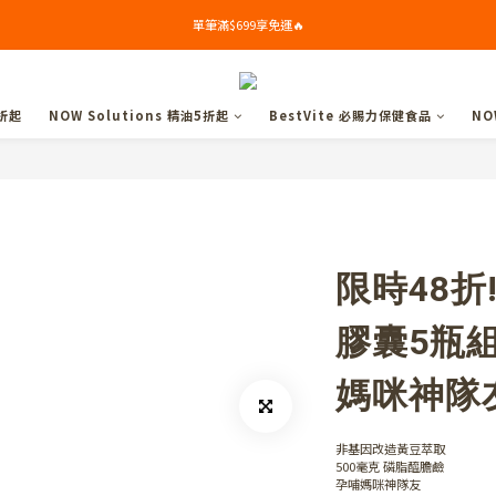
加入會員送$50購物金✨($799以上可折5%)
單筆滿$699享免運🔥
加入會員送$50購物金✨($799以上可折5%)
折起
NOW Solutions 精油5折起
BestVite 必賜力保健食品
NO
限時48折
膠囊5瓶組
媽咪神隊
非基因改造黃豆萃取
500毫克 磷脂醯膽鹼
孕哺媽咪神隊友