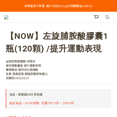
🎁新會員下單禮: 滿$799送Syllogi初榨橄欖油(100ml) 
單筆滿$699享免運🔥
單筆滿$699享免運🔥
【NOW】左旋脯胺酸膠囊1
瓶(120顆) /提升運動表現
左旋型態胺基酸 好吸收
維持運動量能 提升運動表現
養顏美容 維持消化道機能 
全素 清真認證 美國原廠原裝進口
效期至2026/10/13
全店，單筆滿$699 享免運
指定商品，NOW保健: 任選1件75折，2件69折