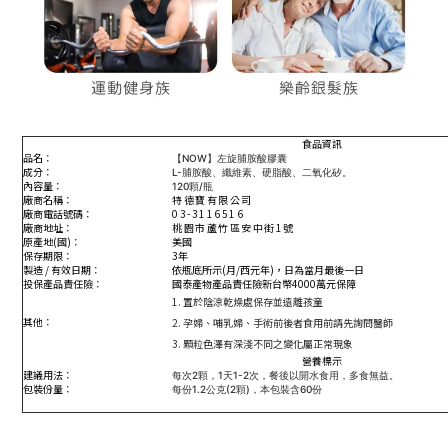
食品資訊
品名：
【NOW】左旋脯胺酸膠囊
成分：
L-脯胺酸、纖維素、硬脂酸、二氧化矽。
內容量：
120顆/瓶
廠商名稱：
特德寶有限公司
廠商電話號碼：
03-3116516
廠商地址：
桃園市蘆竹區安中街1號
原產地(國)：
美國
保存期限：
3年
製造 / 有效日期：
依瓶底所示(月/西元年)，日為當月最後一日
投保產品責任險：
國泰產物
產品責
任
險
新台幣4000萬元保障
1. 置於陰涼乾燥處保存並遠離孩童
其他：
2. 孕婦、哺乳婦、手術前後者食用前請先詢問醫師
3. 顆粒色澤有深淺不同之變化屬正常現象
營養標示
建議用法：
每次2顆，1天1-2次，餐後以開水食用，多食無益。
包裝份量：
每份1.2公克(2顆)，本包裝含60份