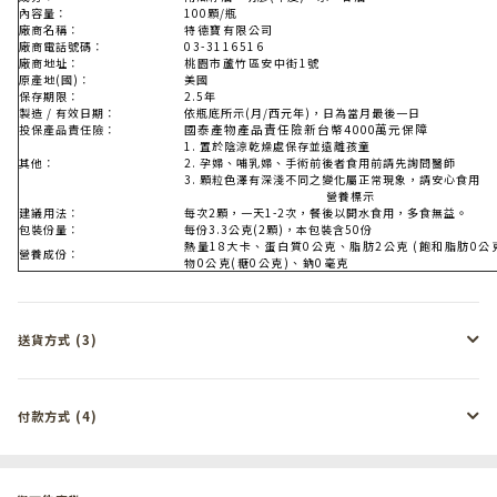
內容量：
100顆/瓶
廠商名稱：
特德寶有限公司
廠商電話號碼：
03-3116516
廠商地址：
桃園市蘆竹區安中街1號
原產地(國)：
美國
保存期限：
2.5年
製造 / 有效日期：
依瓶底所示(月/西元年)，日為當月最後一日
投保產品責任險：
國泰產物
產品責
任
險
新台幣4000萬元保障
1.
置於陰涼乾燥處保存並遠離孩童
其他：
2.
孕婦、哺乳婦、手術前後者食用前請先詢問醫師
3. 顆粒色澤有深淺不同之變化屬正常現象，請安心食用
營養標示
建議用法：
每次2顆，一天1-2次，餐後以開水食用，多食無益。
包裝份量：
每份3.3公克(2顆)，本包裝含50份
熱量18大卡、蛋白質0公克、脂肪2公克 (飽和脂肪0
營養成份：
物0公克(糖0公克)、鈉0毫克
送貨方式 (3)
付款方式 (4)