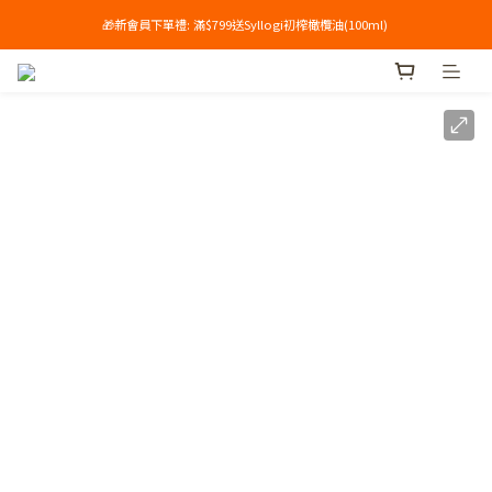
🎁新會員下單禮: 滿$799送Syllogi初榨橄欖油(100ml) 
單筆滿$699享免運🔥
單筆滿$699享免運🔥