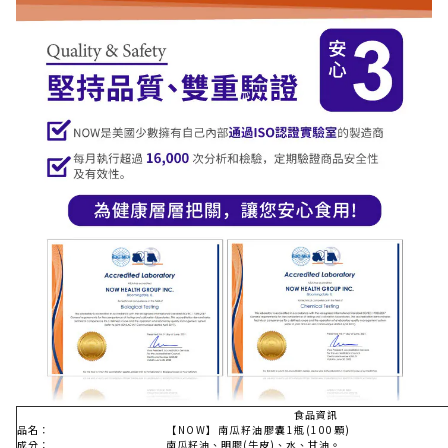
食品資訊
品名：
【NOW】南瓜籽油膠囊1瓶(100顆)
成分：
南瓜籽油、明膠(牛皮)、水、甘油。