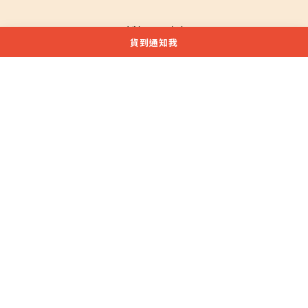
點我加入LINE好友
貨到通知我
享專人服務+優惠通知!
服務專線: (03) 311-6516
服務時段：周一至周五 08:30-17:30
桃園市蘆竹區安中街1號
統一編號：24772076
$
TWD
繁體中文