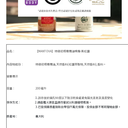
品名：
【MANTOVA】特級初榨橄欖油噴霧-黑松露
內容物成份：
特級初榨橄欖油
,
天然香料
(
松露萃取物
,
天然香料
),
香料。
營養標示
容量：
200毫升
1.
請存放於攝氏50度以下陰涼乾燥處避免陽光直射及溫度變化
保存方式：
2.
請遠離火源並且請勿嘗試以利器破壞瓶裝。
3.已投保國泰產險新台幣伍仟萬元保障，投保金額不等同理賠金額。
原產地：
義大利