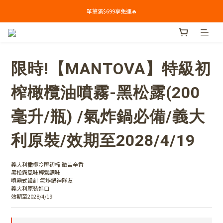
單筆滿$699享免運🔥
單筆滿$699享免運🔥
🎁新會員下單禮: 滿$799送Syllogi初榨橄欖油(100ml) 
單筆滿$699享免運🔥
限時!【MANTOVA】特級初
榨橄欖油噴霧-黑松露(200
毫升/瓶) /氣炸鍋必備/義大
利原裝/效期至2028/4/19
義大利橄欖冷壓初榨 微苦辛香
黑松露風味輕鬆調味
噴霧式設計 氣炸鍋神隊友
義大利原裝進口
效期至2028/4/19