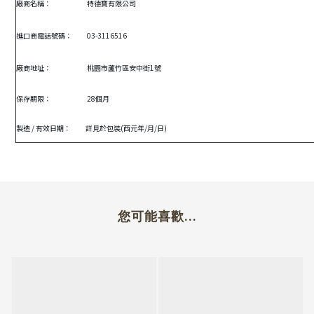
廠商名稱：
特德寶有限公司
進口商電話號碼：
03-3116516
廠商地址：
桃園市蘆竹區安中街1號
保存期限：
28個月
製造 / 有效日期：
詳見於包裝(西元年/月/日)
您可能喜歡...