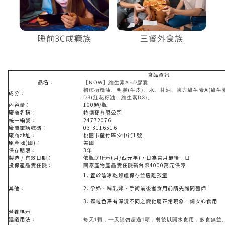
食品資訊
品名：
【NOW】維生素A+D膠囊
初榨橄欖油、明膠(牛皮)、水、甘油、複方維生素A(維生
成分：
D3(紅花籽油、維生素D3)。
內容量：
100顆/瓶
廠商名稱：
特德寶有限公司
統一編號：
24772076
廠商電話號碼：
03-3116516
廠商地址：
桃園市蘆竹區安中街1號
原產地(國)：
美國
保存期限：
3年
製造 / 有效日期：
依瓶底所示(月/西元年)，日為當月最後一日
投保產品責任險：
國泰產物
產品責
任
險
新台幣4000萬元保障
1. 置於陰涼乾燥處保存並遠離孩童
其他：
2. 孕婦、哺乳婦、手術前後者食用前請先詢問醫師
3. 顆粒色澤有深淺不同之變化屬正常現象，請安心食用
營養標示
建議用法：
每天1顆，一天請勿超過1顆，餐後以開水食用，多食無益