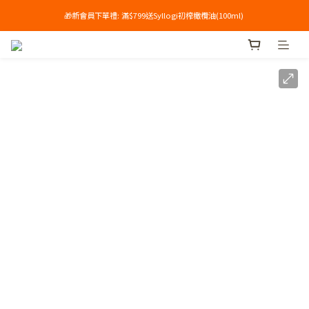
🎁新會員下單禮: 滿$799送Syllogi初榨橄欖油(100ml) 
單筆滿$699享免運🔥
單筆滿$699享免運🔥