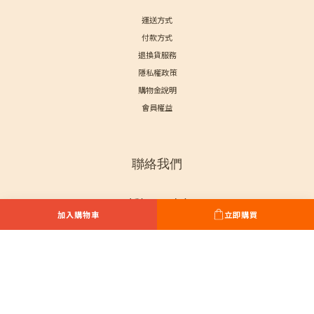
運送方式
付款方式
退換貨服務
隱私權政策
購物金說明
會員權益
聯絡我們
點我加入LINE好友
加入購物車
立即購買
享專人服務+優惠通知!
服務專線: (03) 311-6516
服務時段：周一至周五 08:30-17:30
桃園市蘆竹區安中街1號
統一編號：24772076