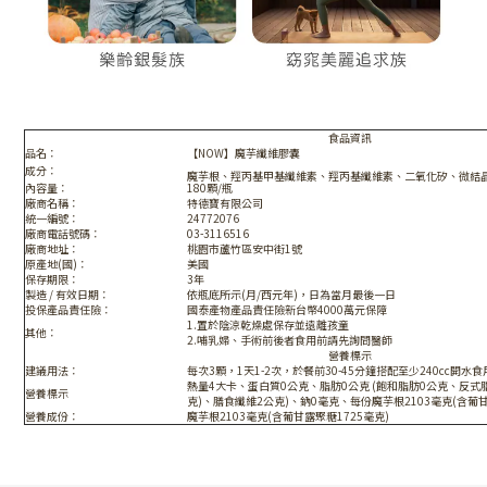
食品資訊
品名：
【NOW】
魔芋纖維膠囊
成分：
魔芋根、羥丙基甲基纖維素、羥丙基纖維素、二氧化矽、微結晶
內容量：
180顆/瓶
廠商名稱：
特德寶有限公司
統一編號：
24772076
廠商電話號碼：
03-3116516
廠商地址：
桃園市蘆竹區安中街1號
原產地(國)：
美國
保存期限：
3年
製造 / 有效日期：
依瓶底所示(月/西元年)，日為當月最後一日
投保產品責任險：
國泰產物
產品責
任
險
新台幣4000萬元保障
1.置於陰涼乾燥處保存並遠離孩童
其他：
2.哺乳婦、手術前後者食用前請先詢問醫師
營養標示
建議用法：
每次3顆，1天1-2次，於餐前30-45分鐘搭配至少240cc開水
熱量4大卡、蛋白質0公克、脂肪0公克 (飽和脂肪0公克、反式脂
營養標示
克)、膳食纖維2公克)、鈉0毫克、每份魔芋根2103毫克(含葡甘
營養成份：
魔芋根2103毫克(含葡甘露聚糖1725毫克)