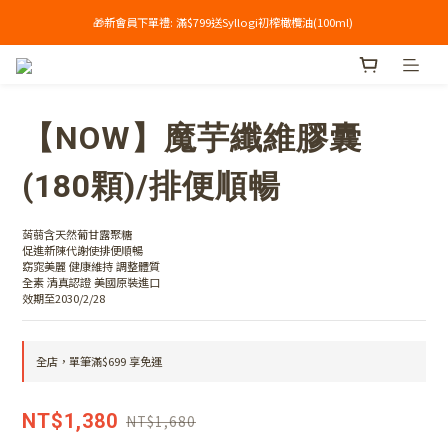
🎁新會員下單禮: 滿$799送Syllogi初榨橄欖油(100ml) 
單筆滿$699享免運🔥
單筆滿$699享免運🔥
【NOW】魔芋纖維膠囊
(180顆)/排便順暢
蒟蒻含天然葡甘露聚糖
促進新陳代謝使排便順暢
窈窕美麗 健康維持 調整體質
全素 清真認證 美國原裝進口
效期至2030/2/28
全店，單筆滿$699 享免運
NT$1,380
NT$1,680