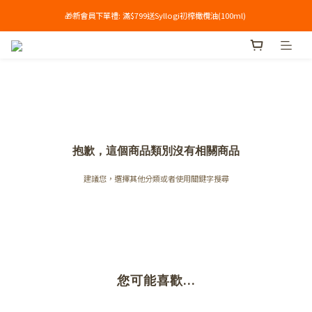
🎁新會員下單禮: 滿$799送Syllogi初榨橄欖油(100ml) 
單筆滿$699享免運🔥
單筆滿$699享免運🔥
抱歉，這個商品類別沒有相關商品
建議您，選擇其他分類或者使用關鍵字搜尋
您可能喜歡...