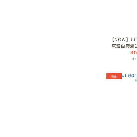
【NOW】UC
原蛋白膠囊1瓶
型
NT
NT
新品