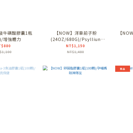
級牛磺酸膠囊1瓶
【NOW】洋車前子粉
【NO
顆)/增強體力
(24OZ/680G)/Psylliun
husk powder/增加飽足感/膳
T$880
NT$1,150
食纖維
$1,100
NT$1,480
新品