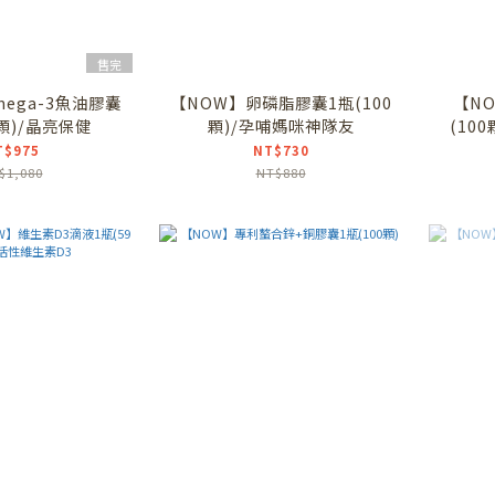
售完
ega-3魚油膠囊
【NOW】卵磷脂膠囊1瓶(100
【N
0顆)/晶亮保健
顆)/孕哺媽咪神隊友
(100
T$975
NT$730
$1,080
NT$880