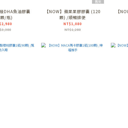
售完
級DHA魚油膠囊
【NOW】蘋果果膠膠囊 (120
【NO
0顆/瓶)
顆) /順暢排便
$2,980
NT$1,080
$3,380
NT$1,280