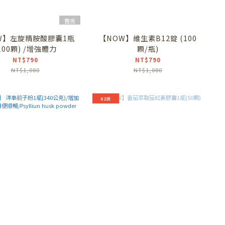
售完
W】左旋精胺酸膠囊1瓶
【NOW】維生素B12錠 (100
100顆) /增強體力
顆/瓶)
NT$790
NT$790
NT$1,080
NT$1,080
62折