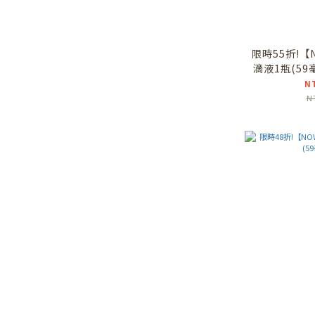
限時55折!【
滴液1瓶(59
N
N