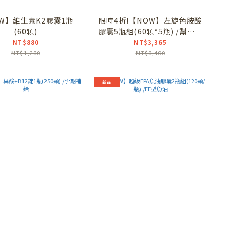
W】維生素K2膠囊1瓶
限時4折!【NOW】左旋色胺酸
(60顆)
膠囊5瓶組(60顆*5瓶) /幫助入
睡
NT$880
NT$3,365
NT$1,280
NT$8,400
新品