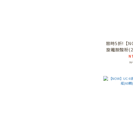
限時5折!【
旋離胺酸粉(2
醫師專業推
N
N