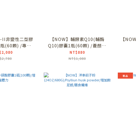
-II非變性二型膠
【NOW】輔酵素Q10(輔酶
【NOW
(60顆) /專利
Q10)膠囊1瓶(60顆) /養顏美
/uc2
容
$2,080
NT$880
$2,780
NT$1,080
新品