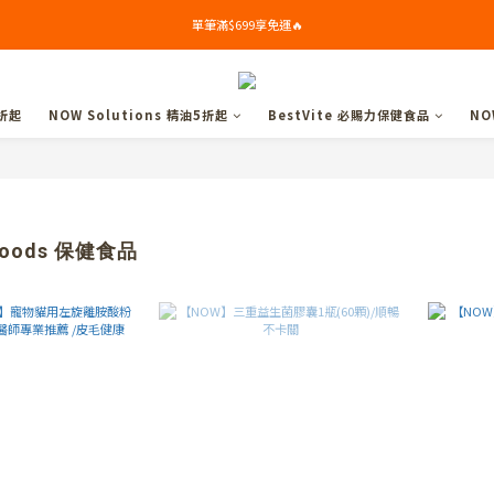
單筆滿$699享免運🔥
單筆滿$699享免運🔥
🎁新會員下單禮: 滿$799送Syllogi初榨橄欖油(100ml) 
折起
NOW Solutions 精油5折起
BestVite 必賜力保健食品
NO
單筆滿$699享免運🔥
oods 保健食品