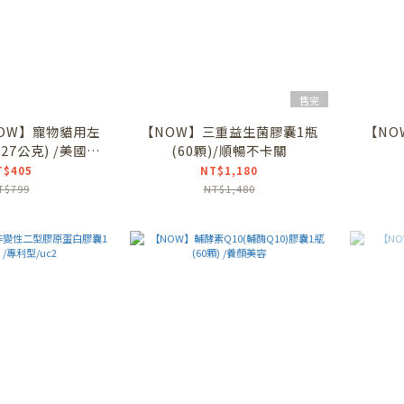
售完
NOW】寵物貓用左
【NOW】三重益生菌膠囊1瓶
【NO
27公克) /美國獸
(60顆)/順暢不卡關
薦 /皮毛健康
T$405
NT$1,180
T$799
NT$1,480