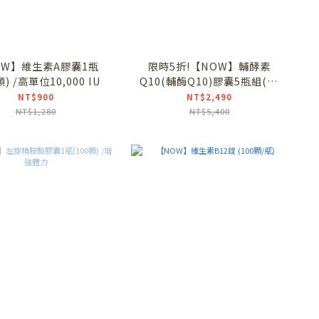
OW】維生素A膠囊1瓶
限時5折!【NOW】輔酵素
顆) /高單位10,000 IU
Q10(輔酶Q10)膠囊5瓶組(60
顆/瓶)
NT$900
NT$2,490
NT$1,280
NT$5,400