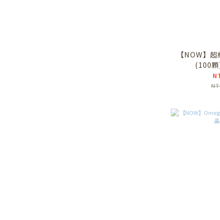
【NOW】超
(100
N
NT