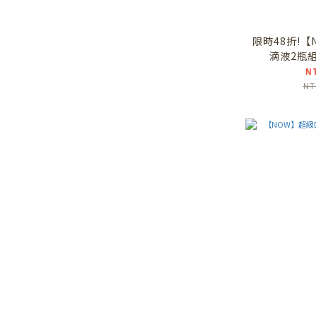
限時48折!【
滴液2瓶組
N
NT