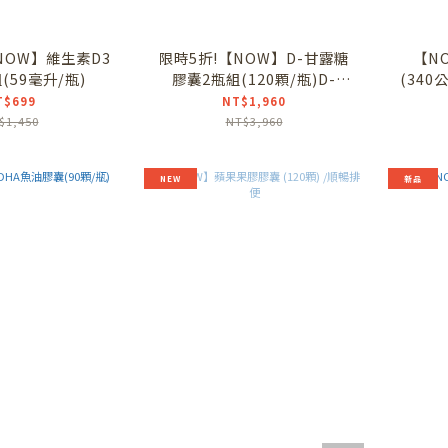
NOW】維生素D3
限時5折!【NOW】D-甘露糖
【N
(59毫升/瓶)
膠囊2瓶組(120顆/瓶)D-
(34
Mannose/D甘露糖/私密保養
順暢/Ps
T$699
NT$1,960
$1,450
NT$3,960
NEW
新品