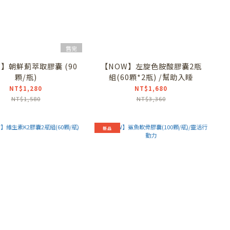
售完
】朝鮮薊萃取膠囊 (90
【NOW】左旋色胺酸膠囊2瓶
顆/瓶)
組(60顆*2瓶) /幫助入睡
NT$1,280
NT$1,680
NT$1,580
NT$3,360
新品