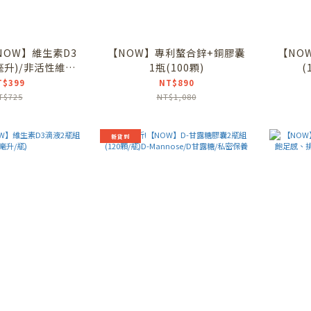
NOW】維生素D3
【NOW】專利螯合鋅+銅膠囊
【NO
毫升)/非活性維生
1瓶(100顆)
(
素D3
T$399
NT$890
T$725
NT$1,080
新貨到