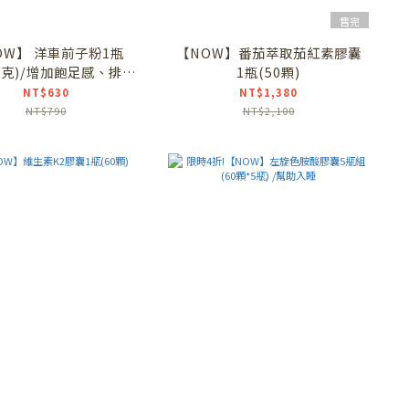
售完
OW】 洋車前子粉1瓶
【NOW】番茄萃取茄紅素膠囊
0公克)/增加飽足感、排便
1瓶(50顆)
ylliun husk powder
NT$630
NT$1,380
NT$790
NT$2,100