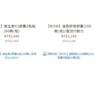
W】維生素K2膠囊2瓶組
【NOW】鯊魚軟骨膠囊(100
(60顆/瓶)
顆/瓶)/靈活行動力
NT$1,480
NT$1,180
NT$2,560
NT$1,780