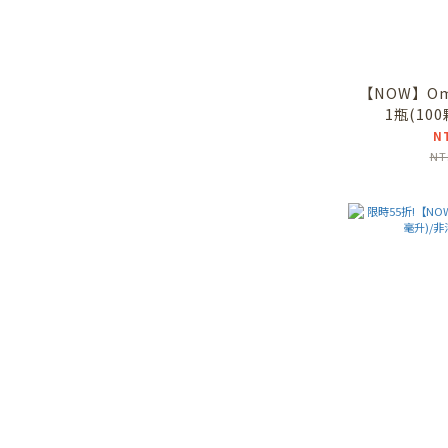
【NOW】Om
1瓶(10
N
NT