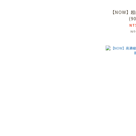
【NOW】超
(9
NT
NT