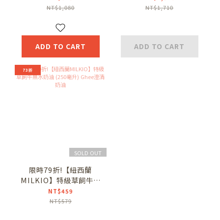
酥油/澄清奶油/效期至
瓶) Ghee澄清奶油
NT$1,080
NT$1,710
2027/3/3
ADD TO CART
ADD TO CART
73折
SOLD OUT
限時79折!【紐西蘭
MILKIO】特級草飼牛無
水奶油 (250毫升) Ghee
NT$459
澄清奶油
NT$579