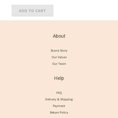
ADD TO CART
About
Brand Story
Our Values
Our Team
Help
FAQ
Delivery & Shipping
Payment
Return Policy