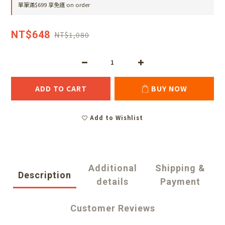
單筆滿$699 享免運 on order
NT$648
NT$1,080
ADD TO CART
BUY NOW
Add to Wishlist
Additional
Shipping &
Description
details
Payment
Customer Reviews