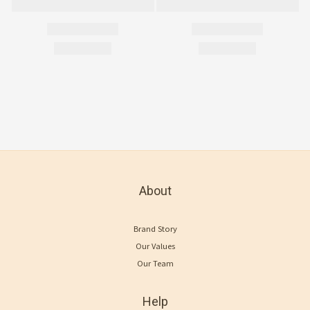
About
Brand Story
Our Values
Our Team
Help