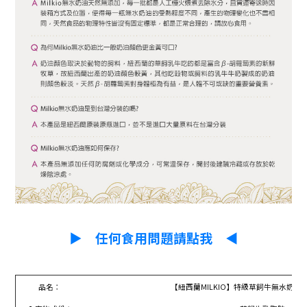
▶
任何食用問題請點我
◀
品名：
【紐西蘭MILKIO】特級草飼牛無水奶油Ghe