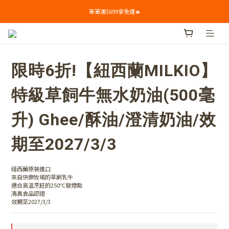
單筆滿$699享免運🔥
單筆滿$699享免運🔥
🎁新會員下單禮: 滿$799送Syllogi初榨橄欖油(100ml) 
單筆滿$699享免運🔥
限時6折!【紐西蘭MILKIO】
特級草飼牛無水奶油(500毫
升) Ghee/酥油/澄清奶油/效
期至2027/3/3
紐西蘭原裝進口
來自快樂牧場的草飼乳牛
適合高溫烹飪的250℃發煙點
清真食品認證
效期至2027/3/3