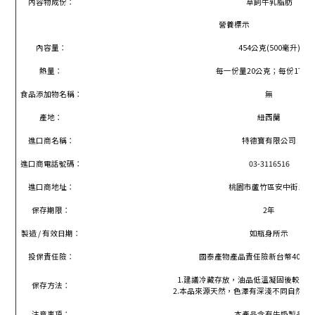
內容物成份：
草飼牛乳脂肪
營養標示
內容量：
454公克(500毫升)
熱量：
每一份量20公克；每份171
食品添加物名稱：
無
產地：
紐西蘭
進口商名稱：
特德寶有限公司
進口商電話號碼：
03-3116516
進口商地址：
桃園市蘆竹區安中街1號
保存期限：
2年
製造 / 有效日期：
如瓶身所示
投保責任險：
國泰產物
產品責
任
險
新台幣4000
1.建議冷藏存放，油品低溫凝固後較易
保存方法：
2.本品來源天然，色澤有深淺不同自然變
注意事項：
本產品含有牛奶製品