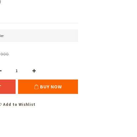
謝
er
,900
T
BUY NOW
Add to Wishlist