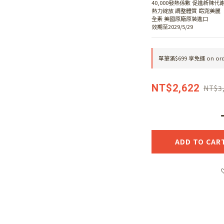
40,000發熱係數 促進新陳代
熱力綻放 調整體質 窈窕美麗
全素 美國原廠原裝進口
效期至2029/5/29
單筆滿$699 享免運 on ord
NT$2,622
NT$3
ADD TO CAR