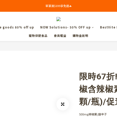
加入會員送$50購物金✨($799以上可折5%)
單筆滿$699享免運🔥
加入會員送$50購物金✨($799以上可折5%)
 goods 80% off up
NOW Solutions- 50% OFF up
BestVite
寵物保健食品
會員權益
購物金說明
限時67折
椒含辣椒素
顆/瓶)/
500mg辣椒素/唐辛子