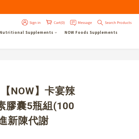
Sign in
Cart(0)
Message
Search Products
 Nutritional Supplements
NOW Foods Supplements
BUY NOW
!【NOW】卡宴辣
膠囊5瓶組(100
促進新陳代謝