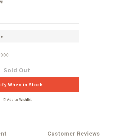
育
er
,900
Sold Out
ify When in Stock
Add to Wishlist
ent
Customer Reviews