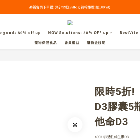
🎁新會員下單禮: 滿$799送Syllogi初榨橄欖油(100ml) 
單筆滿$699享免運🔥
單筆滿$699享免運🔥
 goods 80% off up
NOW Solutions- 50% OFF up
BestVite
寵物保健食品
會員權益
購物金說明
限時5折!
D3膠囊5瓶
他命D3
400IU非活性維生素D3