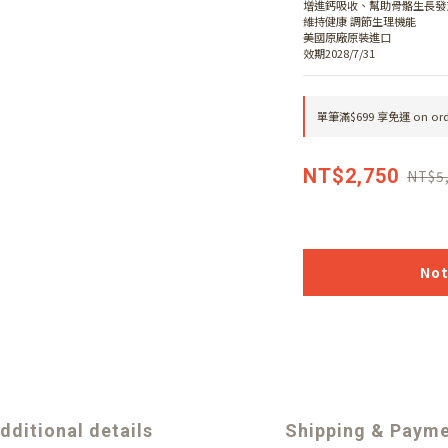
增進鈣吸收、幫助骨骼生長發
維持健康 調節生理機能
美國原廠原裝進口
效期2028/7/31
單筆滿$699 享免運 on ord
NT$2,750
NT$5
Not
dditional details
Shipping & Paym