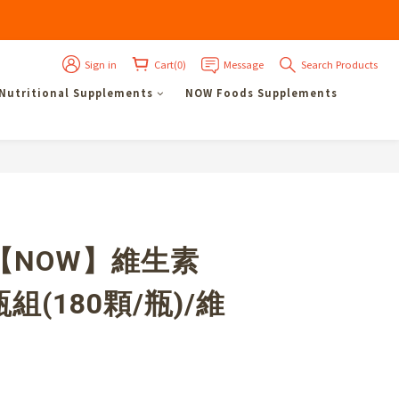
Sign in
Cart(0)
Message
Search Products
 Nutritional Supplements
NOW Foods Supplements
【NOW】維生素
組(180顆/瓶)/維