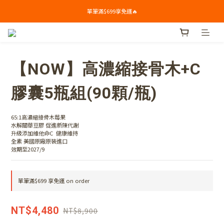
單筆滿$699享免運🔥
單筆滿$699享免運🔥
🎁新會員下單禮: 滿$799送Syllogi初榨橄欖油(100ml) 
單筆滿$699享免運🔥
【NOW】高濃縮接骨木+C
膠囊5瓶組(90顆/瓶)
65:1高濃縮接骨木莓果
水解關華豆膠 促進新陳代謝
升級添加維他命C  健康維持
全素 美國原廠原裝進口
效期至2027/9
單筆滿$699 享免運 on order
NT$4,480
NT$8,900