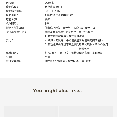
內容量：
90顆/瓶
廠商名稱：
特德寶有限公司
廠商電話號碼：
03-3116516
廠商地址：
桃園市蘆竹區安中街1號
原產地(國)：
美國
保存期限：
3年
製造 / 有效日期：
依瓶底所示(月/西元年)，日為當月最後一日
投保產品責任險：
國泰產物
產品責
任
險
新台幣4000萬元保障
1.
置於陰涼乾燥處保存並遠離孩童
其他：
2.
孕婦、哺乳婦、手術前後者食用前請先詢問醫師
3. 顆粒色澤有深淺不同之變化屬正常現象，請安心食用
營養標示
建議用法：
每次2顆，一天1-3次，餐後以開水食用，多食無益
全素:
全素
每份營養成份：
維生素C 200毫克、複方接骨木500毫克
You might also like...