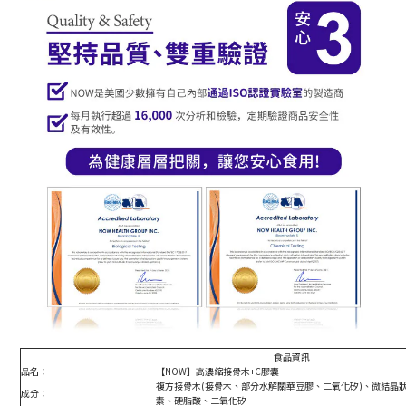
食品資訊
品名：
【NOW】高濃縮接骨木+C膠囊
複方接骨木(接骨木、部分水解關華豆膠、二氧化矽)、微結晶狀
成分：
素、硬脂酸、二氧化矽