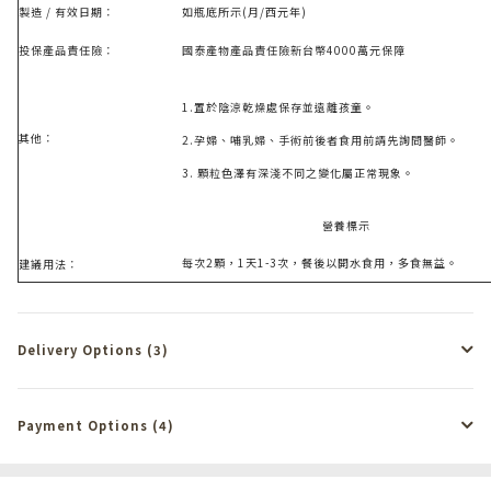
製造 / 有效日期：
如瓶底所示
(
月
/
西元年
)
投保產品責任險：
國泰產物
產品責
任
險
新台幣4000萬元保障
1.
置於陰涼乾燥處保存並遠離孩童。
其他：
2.
孕婦、哺乳婦、手術前後者食用前請先詢問醫師。
3.
顆粒色澤有深淺不同之變化屬正常現象。
營養標示
每次
2
顆，
1
天
1-3
次，餐後以開水食用，多食無益。
建議用法：
Delivery Options (3)
Payment Options (4)