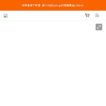
🎁新會員下單禮: 滿$799送Syllogi初榨橄欖油(100ml) 
單筆滿$699享免運🔥
單筆滿$699享免運🔥