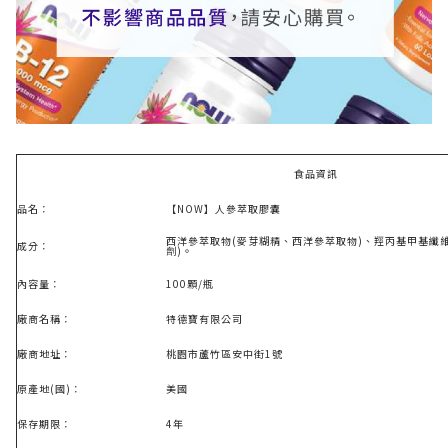
食品資訊
品名：
【NOW】
人參萃取膠囊
西洋參萃取物
(
麥芽糊精、西洋參萃取物
)
、羥丙基甲基纖
成分：
劑
)
。
內容量：
100顆/瓶
廠商名稱：
特德寶有限公司
廠商地址：
桃園市蘆竹區安中街1號
原產地(國)：
美國
保存期限：
4年