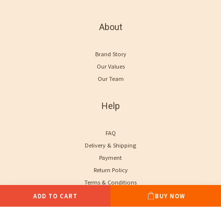
About
Brand Story
Our Values
Our Team
Help
FAQ
Delivery & Shipping
Payment
Return Policy
Terms & Conditions
ADD TO CART
BUY NOW
Contact