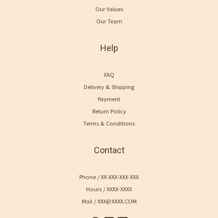
Our Values
Our Team
Help
FAQ
Delivery & Shipping
Payment
Return Policy
Terms & Conditions
Contact
Phone / XX-XXX-XXX-XXX
Hours / XXXX-XXXX
Mail / XXX@XXXX.COM