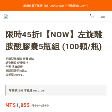
🎁新會員下單禮: 滿$799送Syllogi初榨橄欖油(100ml) 
單筆滿$699享免運🔥
單筆滿$699享免運🔥
限時45折!【NOW】左旋離
胺酸膠囊5瓶組 (100顆/瓶)
游離型離胺酸 營養補給
調整體質 健康維持
全素 清真認證
美國原廠原裝進口
效期至2030/11
單筆滿$699 享免運 on order
NT$1,855
NT$4,250