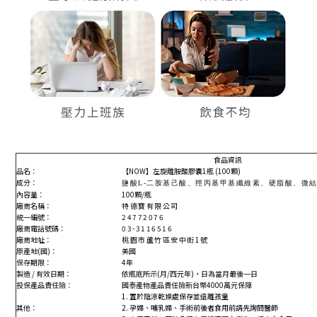
食品資訊
品名：
【NOW】左旋離胺酸膠囊1瓶 (100顆)
成分：
鹽酸L-二胺基己酸、羥丙基甲基纖維素、硬脂酸、微結
內容量：
100顆/瓶
廠商名稱：
特德寶有限公司
統一編號：
24772076
廠商電話號碼：
03-3116516
廠商地址：
桃園市蘆竹區安中街1號
原產地(國)：
美國
保存期限：
4年
製造 / 有效日期：
依瓶底所示(月/西元年)，日為當月最後一日
投保產品責任險：
國泰產物
產品責
任
險
新台幣4000萬元保障
1. 置於陰涼乾燥處保存並遠離孩童
其他：
2. 孕婦、哺乳婦、手術前後者食用前請先詢問醫師