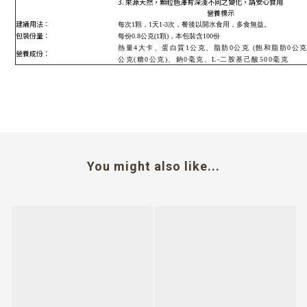
3. 來源天然，顆粒色澤有深淺不同之變化，請安心食用
營養標示
建議用法：
每次1顆，1天1-3次，餐後以開水食用，多食無益。
包裝份量：
每份0.8公克(1顆)，本包裝含100份
熱量4大卡、蛋白質1公克、脂肪0公克 (飽和脂肪0公
營養成份：
公克(糖0公克)、鈉0毫克、L-二胺基己酸500毫克
You might also like...