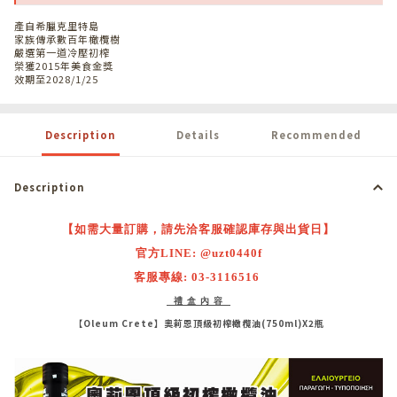
產自希臘克里特島
家族傳承數百年橄欖樹
嚴選第一道冷壓初榨
榮獲2015年美食金獎
效期至2028/1/25
Description
Details
Recommended
Description
【如需大量訂購，請先洽客服確認庫存與出貨日】
官方LINE:
@uzt0440f
客服專線:
03-3116516
禮 盒 內 容
【Oleum Crete】奧莉恩頂級初榨橄欖油(750ml)X2瓶