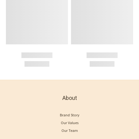
About
Brand Story
Our Values
Our Team