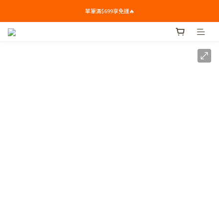
單筆滿$699享免運🔥
單筆滿$699享免運🔥
🎁新會員下單禮: 滿$799送Syllogi初榨橄欖油(100ml) 
單筆滿$699享免運🔥