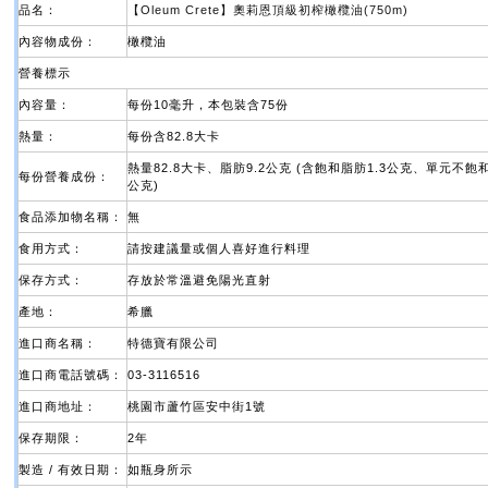
品名：
【Oleum Crete】奧莉恩頂級初榨橄欖油(750m)
內容物成份：
橄欖油
營養標示
內容量：
每份10毫升，本包裝含75份
熱量：
每份含82.8大卡
熱量82.8大卡、脂肪9.2公克 (含飽和脂肪1.3公克、單元不飽
每份營養成份：
公克)
食品添加物名稱：
無
食用方式：
請按建議量或個人喜好進行料理
保存方式：
存放於常溫避免陽光直射
產地：
希臘
進口商名稱：
特德寶有限公司
進口商電話號碼：
03-3116516
進口商地址：
桃園市蘆竹區安中街1號
保存期限：
2年
製造 / 有效日期：
如瓶身所示