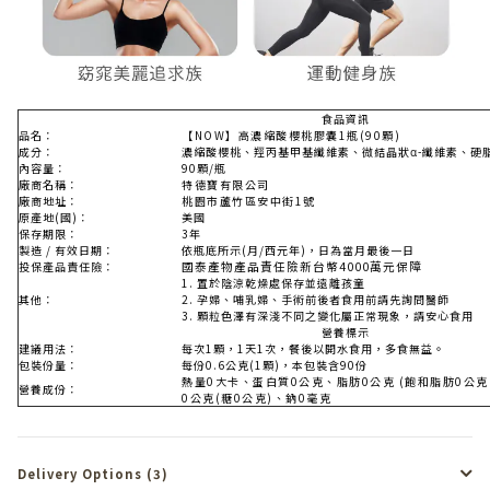
食品資訊
品名：
【NOW】高濃縮酸櫻桃膠囊1瓶(90顆)
成分：
濃縮酸櫻桃、羥丙基甲基纖維素、微結晶狀α-纖維素、硬
內容量：
90顆/瓶
廠商名稱：
特德寶有限公司
廠商地址：
桃園市蘆竹區安中街1號
原產地(國)：
美國
保存期限：
3年
製造 / 有效日期：
依瓶底所示(月/西元年)，日為當月最後一日
投保產品責任險：
國泰產物
產品責
任
險
新台幣4000萬元保障
1.
置於陰涼乾燥處保存並遠離孩童
其他：
2.
孕婦、哺乳婦、手術前後者食用前請先詢問醫師
3. 顆粒色澤有深淺不同之變化屬正常現象，請安心食用
營養標示
建議用法：
每次1顆，1天1次，餐後以開水食用，多食無益。
包裝份量：
每份0.6公克(1顆)，本包裝含90份
熱量0大卡、蛋白質0公克、脂肪0公克 (飽和脂肪0公
營養成份：
0公克(糖0公克)、鈉0毫克
Delivery Options (3)