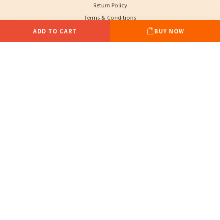
Return Policy
Terms & Conditions
ADD TO CART
BUY NOW
Contact
Phone / XX-XXX-XXX-XXX
Hours / XXXX-XXXX
Mail / XXX@XXXX.COM
$
TWD
English