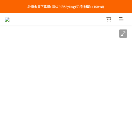
🎁新會員下單禮: 滿$799送Syllogi初榨橄欖油(100ml) 
單筆滿$699享免運🔥
單筆滿$699享免運🔥