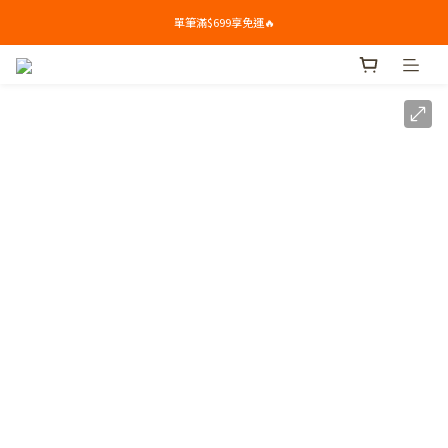
單筆滿$699享免運🔥
單筆滿$699享免運🔥
🎁新會員下單禮: 滿$799送Syllogi初榨橄欖油(100ml) 
單筆滿$699享免運🔥