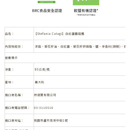
品名：
【Stefania Calugi】白松露蘑菇醬
內容物成份：
洋菇、葵花籽油、白松露、葵花籽卵磷脂、鹽、辛香料(胡椒)、香
營養標示
淨重：
85公克/瓶
產地：
義大利
進口商名稱：
特德寶有限公司
進口商電話號碼：
03-3116516
進口商地址：
桃園市蘆竹區安中街1號