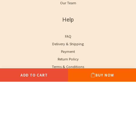
Our Team
Help
FAQ
Delivery & Shipping
Payment
Return Policy
Terms & Conditions
ADD TO CART
BUY NOW
Contact
Phone / XX-XXX-XXX-XXX
Hours / XXXX-XXXX
Mail / XXX@XXXX.COM